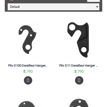
Pilo D100 Derailleur Hanger For Bianchi, Colnago, Fondriest, Gios, Kona, Marin, Masi, Raleigh, Scapin
Pilo D11 Derailleur Hanger For BH, Focus, Fuji, GT, K2, Kona, Marin, Merida, Raleigh, Trek
₹2,790
₹2,790