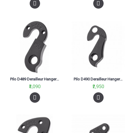
Pilo D489 Derailleur Hanger For Schnell, Go Sport, Trinx, Miracle, Coluer Black
Pilo D490 Derailleur Hanger For Trek Allant,Chelsea,Crossrip
₹3,090
₹2,950