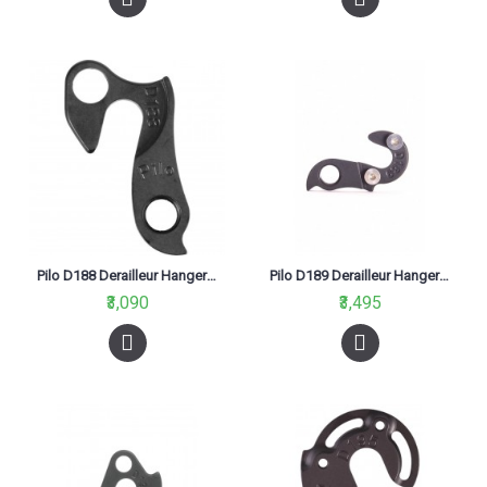
Pilo D188 Derailleur Hanger Orange, Norco, Sanchez, Puntera Black
Pilo D189 Derailleur Hanger For Cinelli, Corratec, Koga, Orange, Viper, Whyte
₹3,090
₹3,495