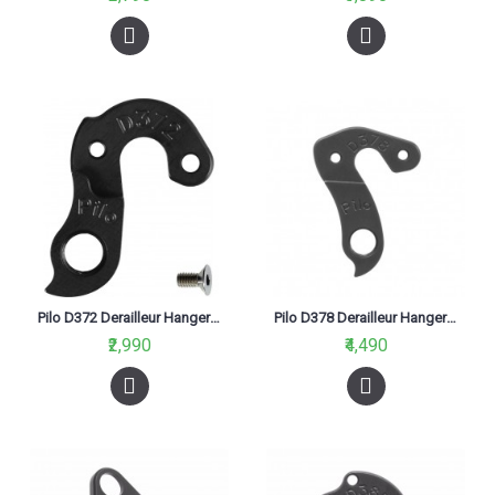
Pilo D372 Derailleur Hanger For Corratec, Fuji, Motobecane,Dolomiti, Aloha Black
Pilo D378 Derailleur Hanger For Lee Cougan, Polygon, Whyte
₹2,990
₹4,490