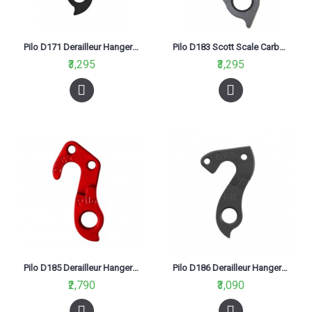
Pilo D171 Derailleur Hanger For Canyon 16
Pilo D183 Scott Scale Carbon Derailleur Hanger Black
₹3,295
₹3,295
Pilo D185 Derailleur Hanger For Trek Mtb 6700 6500 Red
Pilo D186 Derailleur Hanger For Pinarello Prince, Dogma, Norco Valence Carbon
₹2,790
₹3,090