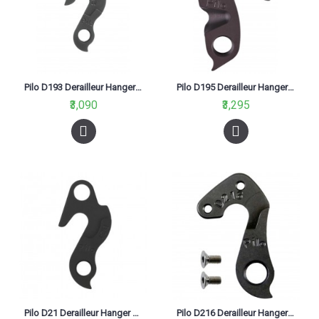
Pilo D193 Derailleur Hanger For Trek Road Pilot
Pilo D195 Derailleur Hanger For Dropout Cannondale Scalpel 2010
₹3,090
₹3,295
Pilo D21 Derailleur Hanger For Trek Fuel,Remedy,Navigator,Alpha,Elite
Pilo D216 Derailleur Hanger Focus Izalco Black