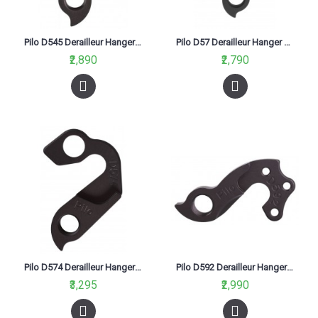
Pilo D545 Derailleur Hanger For Merida Mtb 12X142 Onetwenty 27.5 Black
Pilo D57 Derailleur Hanger For GT Avalanche Zum Zaskar Nomad, KHS
₹2,890
₹2,790
Pilo D574 Derailleur Hanger For Marin 2015
Pilo D592 Derailleur Hanger For Merida Road 2015 Black
₹3,295
₹2,990