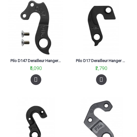
Pilo D147 Derailleur Hanger For Bh, Gt Black
Pilo D17 Derailleur Hanger For Specialized, Winora
₹5,090
₹2,790