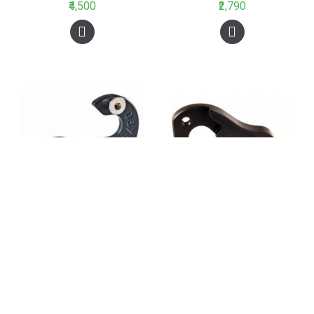
₹4,500
₹2,790
Pilo D674 Derailleur Hanger For Decathlon Black
Pilo D682 Derailleur Hanger For Eddy Merckx 69, Blockhaus 67 Black
₹3,250
₹3,250