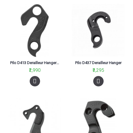
Pilo D413 Derailleur Hanger For Betta, Boardman, Corratec, Lapierre, Megamo, Ridley, Stevens Black
Pilo D437 Derailleur Hanger
₹2,990
₹3,295