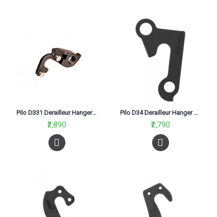
Pilo D331 Derailleur Hanger For Trek Road Frames Aka #311263
Pilo D34 Derailleur Hanger Gt Lobo, Aggressor, Nomad, Zaskar Black
₹2,890
₹2,790