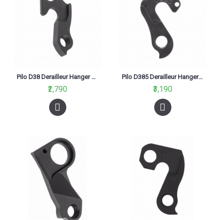
Pilo D38 Derailleur Hanger For Specialized Allez Tarmac S-Works Road Bikes
Pilo D385 Derailleur Hanger For Bh, Cube
₹2,790
₹3,190