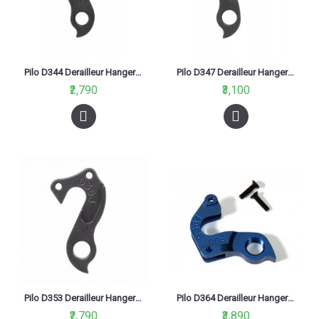
Pilo D344 Derailleur Hanger Dropout For Ghost Amr, Htx, Rt
Pilo D347 Derailleur Hanger For Giant
₹2,790
₹3,100
Pilo D353 Derailleur Hanger For Mbk
Pilo D364 Derailleur Hanger Dropout For Cannondale Road 2011 Caad 10, Super X
₹2,790
₹3,890