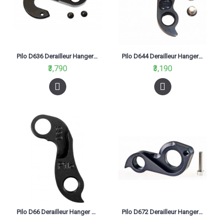
Pilo D636 Derailleur Hanger Dropout For Lapierre 2015 Pro Race Alu
Pilo D644 Derailleur Hanger For Scott Addict Solace
₹3,790
₹3,190
Pilo D66 Derailleur Hanger Fuji Nevada Team Issue Carbon Concept Black
Pilo D672 Derailleur Hanger For Focus Cayo 2015, Mares 201516 Black