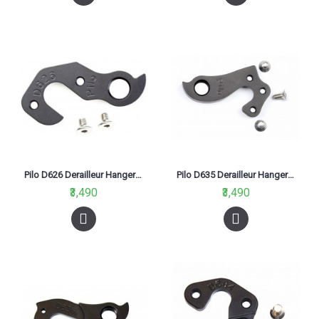
Pilo D626 Derailleur Hanger For Colnago Aka C60 Black
Pilo D635 Derailleur Hanger For Bergamont Aka Bgm-H030, Boardman 2014 Slr 9.4
₹3,490
₹3,490