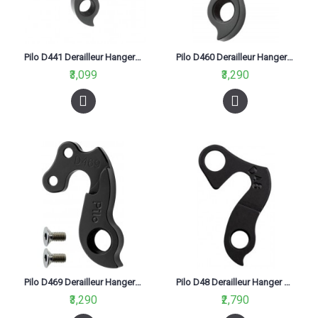
Pilo D441 Derailleur Hanger For Khs Aka #287,Mondraker
Pilo D460 Derailleur Hanger For Lapierre Xelius Black
₹3,099
₹3,290
Pilo D469 Derailleur Hanger For Fuji, Kona Kula Supreme (0610), Vitus Black
Pilo D48 Derailleur Hanger For Bh, Fuji, Khs, Ktm, Kona, Mondraker, Mongoose, Norco, Saracen , Element Black
₹3,290
₹2,790