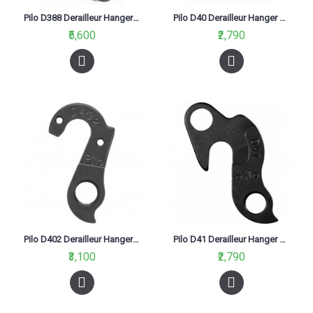
Pilo D388 Derailleur Hanger For Cube 12X142 Direct Mount Black
Pilo D40 Derailleur Hanger For Cube 260, Diamondback, Tony Hawk, Eastern 26, Ghost
₹5,600
₹2,790
Pilo D402 Derailleur Hanger For Wilier, Carrera, De Rosa Black
Pilo D41 Derailleur Hanger For Stevens, Salcano, Kona, Khs, Marin, Bianchi, Look, Ghost Black
₹3,100
₹2,790