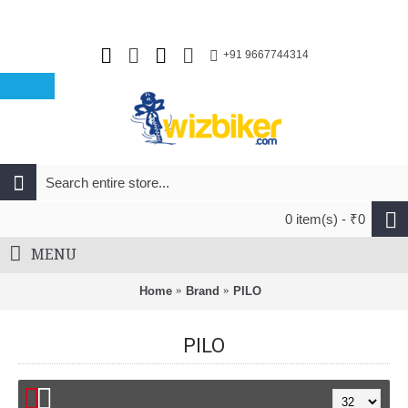
+91 9667744314
0 item(s) - ₹0
MENU
Home
Brand
PILO
PILO