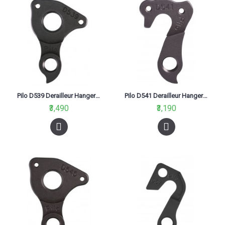
Pilo D539 Derailleur Hanger For Merida Mtb 12X142 Big Seven Carbon Black
Pilo D541 Derailleur Hanger For Ghost Grh, Lapierre
₹3,490
₹3,190