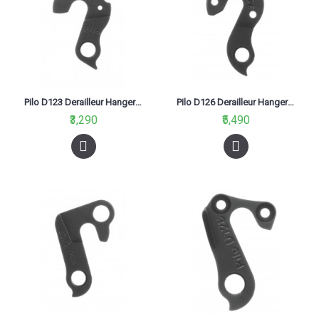
Pilo D123 Derailleur Hanger For Cannondale
Pilo D126 Derailleur Hanger For Full Dynamix M1 Carbon
₹3,290
₹5,490